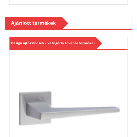
Ajánlott termékek
Design ajtókilincsek - kategória további termékei