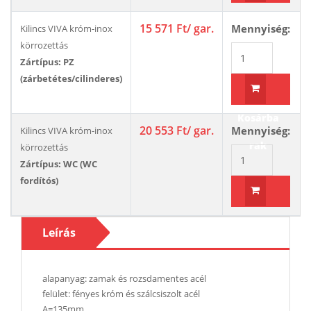
Kosárba
15 571 Ft
/ gar.
Mennyiség:
Kilincs VIVA króm-inox
rak
körrozettás
Zártípus: PZ
(zárbetétes/cilinderes)
Kosárba
20 553 Ft
/ gar.
Mennyiség:
Kilincs VIVA króm-inox
rak
körrozettás
Zártípus: WC (WC
fordítós)
Kosárba
Leírás
rak
alapanyag: zamak és rozsdamentes acél
felület: fényes króm és szálcsiszolt acél
A=135mm