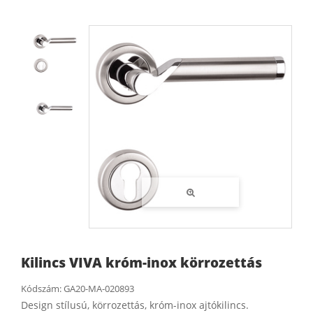
Kilincs VIVA króm-inox körrozettás
Kódszám:
GA20-MA-020893
Design stílusú, körrozettás, króm-inox ajtókilincs.