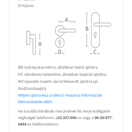
D=52mm
BB: kulcslyukas kilincs, általában belső ajtókra.
PZ: cilinderes/zárbetétes, általában bejárati ajtókra.
WC:speciális toalett zárral felszerelt ajtókra (pl.
fürdőszobaajtó).
Milyen ajtóra lesz a kilincs? Hasznos információk
kilincsvásárlás előtt.
Ha további kérdések merülnének fel, kérje kollégáink
segítségét telefonon, a
22-337-696
-os vagy a
06-20-977-
6494
-es telefonszámon.