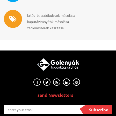
lakás- és autókulcsok másolása
kaputávirányítók másolása
zárrendszerek készítése
send Newsletters
Subscribe