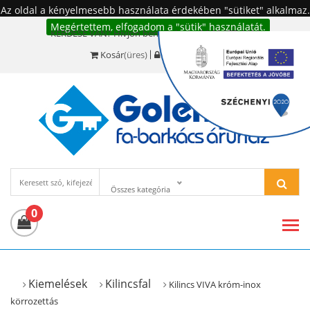
Az oldal a kényelmesebb használata érdekében "sütiket" alkalmaz.
Megértettem, elfogadom a "sütik" használatát.
KÉRDÉSE VAN? Hívjon bennünket!:
+36 20 977-6494
Kosár
(üres)
Bejelentkezés
Összes kategória
0
Kiemelések
Kilincsfal
Kilincs VIVA króm-inox
körrozettás