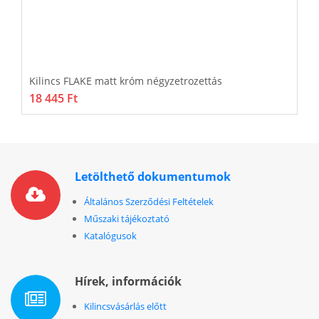
Kilincs FLAKE matt króm négyzetrozettás
K
18 445 Ft
2
Letölthető dokumentumok
Általános Szerződési Feltételek
Műszaki tájékoztató
Katalógusok
Hírek, információk
Kilincsvásárlás előtt