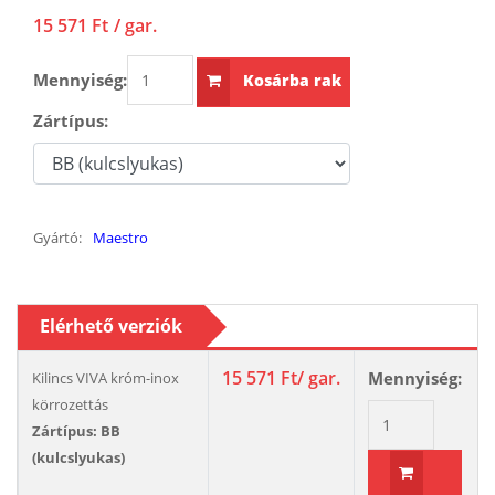
15 571 Ft
/ gar.
Mennyiség:
Kosárba rak
Zártípus:
Gyártó:
Maestro
Elérhető verziók
15 571 Ft
/ gar.
Mennyiség:
Kilincs VIVA króm-inox
körrozettás
Zártípus: BB
(kulcslyukas)