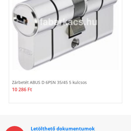
Zárbetét ABUS D 6PSN 35/45 5 kulcsos
Z
10 286 Ft
1
Letölthető dokumentumok