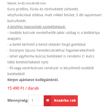
Méret:
A=45 mm;B=60 mm
Euro profilos, fúrás-és törésvédett zárbetét,
vészfunkcióval ellátva, matt nikkel felület, 5 db laponmart
kulcs/betét.
A betéthez kapcsolódó szolgáltatások:
- további kulcsok rendelhetők (akár utólag is a kódkártya
alapján)
- a betét kérhető a belső oldalán forgó gombbal
- bizonyos típusú hevederzárakhoz fogaskerekezhető
- lehet egyforma kulcsú betéteket is rendelni (1 kulcs
több betétet/lakatot nyit)
- fő-vagy vezérkulcsos rendszer is készíthető ezekből
betétekből
Kérjen ajánlatot kollégáinktól.
15 490 Ft
/ darab
Mennyiség:
Kosárba rak