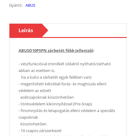
Gyártó:
ABUS
Leírás
ABUS
D10PSPN zárbetét főbb jellemzői
:
- vészfunkcióval (mindkét oldalról nyitható/zárható
abban az esetben is,
ha a kulcs a zárbetét egyik felében van)
- megerősített kétoldali fúrás- és maghúzás elleni
védelem az edzett
acélcsapoknak köszönhetően
- törésvédelem kikönnyítéssel (Pre-Snap)
- finomnyitás és letapogatás elleni védelem a speciális
csapoknak
köszönhetően
- 10 csapos zárszerkezet