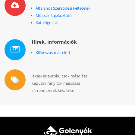
Általános Szerződési Feltételek
Műszaki tájékoztató
Katalógusok
Hírek, információk
Kilincsvásárlás előtt
lakás- és autókulcsok másolása
kaputávirányítók másolása
zárrendszerek készítése