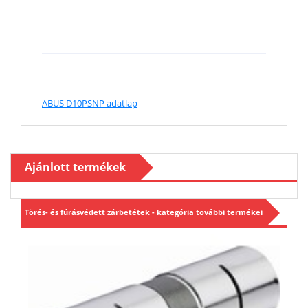
ABUS D10PSNP adatlap
Ajánlott termékek
Törés- és fúrásvédett zárbetétek - kategória további termékei