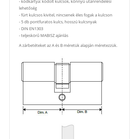
- kódkártya: kódolt kulcsok, könnyű utánrendelési
lehetőség
- fúrt kulcsos kivitel, nincsenek éles fogak a kulcson
- 5 db pontfuratos kulcs, hosszú kulcsnyak
- DIN EN1303
- teljeskörű MABISZ ajánlás
A zárbetéteket az A és B méretük alapján méretezzük.