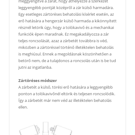
meggyengítve a zárat, hogy áthelyezze a szerkezet
leggyengébb pontját középről a zár külső harmadára.
Egy esetleges zártöréses behatolási kísérlet esetén, az
erő hatására a hengerzár külső harmada a kikönnyített
résznél letörik úgy, hogy a tolókavivő és a mechanikai
funkciók épen maradnak. Ez megakadályozza a zár
teljes roncsolását, azaz a zárbetét továbbra is véd,
miközben a zártöréssel történő illetéktelen behatolás
is meghiúsul. Ennek a megoldásnak köszönhetően a
betörő nem, de a tulajdonos a roncsolás után is be tud
jutni az ingatlanba.
Zártöréses módszer
A zárbetét a külső, törési erő hatására a leggyengébb
ponton a tolókavivőnél eltörik és teljesen roncsolódik.
Így a zárbetét már nem véd az illetéktelen behatolás
ellen.