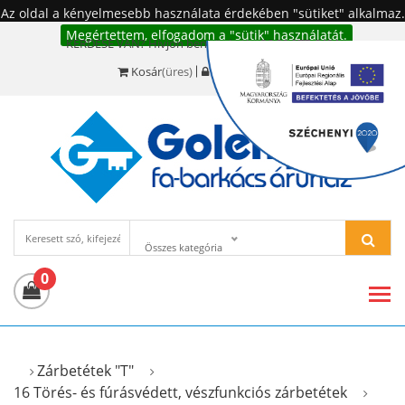
Az oldal a kényelmesebb használata érdekében "sütiket" alkalmaz.
Megértettem, elfogadom a "sütik" használatát.
KÉRDÉSE VAN? Hívjon bennünket!:
+36 20 977-6494
Kosár
(üres)
Bejelentkezés
Összes kategória
0
Zárbetétek "T"
16 Törés- és fúrásvédett, vészfunkciós zárbetétek