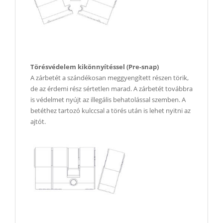
Törésvédelem kikönnyítéssel (Pre-snap)
A zárbetét a szándékosan meggyengített részen törik,
de az érdemi rész sértetlen marad. A zárbetét továbbra
is védelmet nyújt az illegális behatolással szemben. A
betéthez tartozó kulccsal a törés után is lehet nyitni az
ajtót.