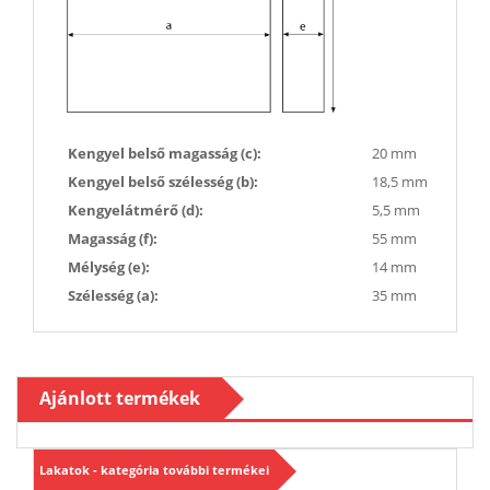
Kengyel belső magasság (c):
20 mm
Kengyel belső szélesség (b):
18,5 mm
Kengyelátmérő (d):
5,5 mm
Magasság (f):
55 mm
Mélység (e):
14 mm
Szélesség (a):
35 mm
Ajánlott termékek
Lakatok - kategória további termékei