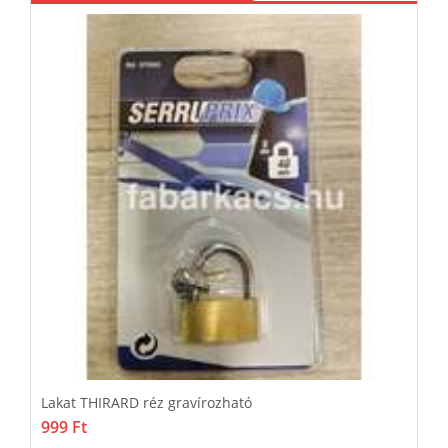
Lakat THIRARD réz gravírozható
L
999 Ft
k