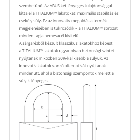
szembetűnő. Az ABUS két lényeges tulajdonsággal
látta el a TITALIUM™ lakatokat: maximális stabilitás és
csekély súly. Ez az innovatív megoldás a termék
megjelenésében is tükröződik – a TITALIUM™ sorozat
minden tagja nemesacél kivitelű.
A sárgarézből készült klasszikus lakatokhoz képest
a TITALIUM™ lakatok ugyanolyan biztonsági szintet
nyújtanak miközben 30%-kal kisebb a súlyuk. Az
innovatív lakatok vonzó alternatívát nyújtanak
mindenütt, ahol a biztonsági szempontok mellett a
súly is lényeges.