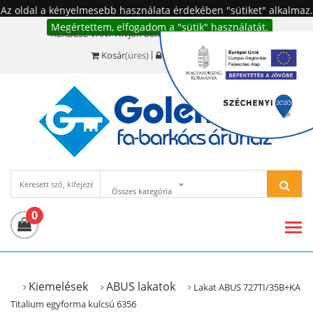
Az oldal a kényelmesebb használata érdekében "sütiket" alkalmaz.
Megértettem, elfogadom a "sütik" használatát.
KÉRDÉSE VAN? Hívjon bennünket!:
+36 20 977-6494
Kosár
(üres)
Bejelentkezés
Összes kategória
0
Kiemelések
ABUS lakatok
Lakat ABUS 727TI/35B+KA
Titalium egyforma kulcsú 6356