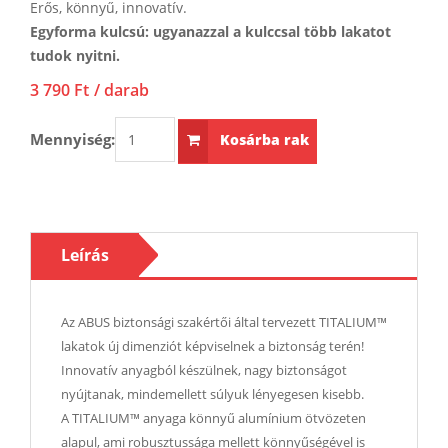
Erős, könnyű, innovatív.
Egyforma kulcsú: ugyanazzal a kulccsal több lakatot
tudok nyitni.
3 790 Ft
/ darab
Mennyiség:
Kosárba rak
Leírás
Az ABUS biztonsági szakértői által tervezett TITALIUM™
lakatok új dimenziót képviselnek a biztonság terén!
Innovatív anyagból készülnek, nagy biztonságot
nyújtanak, mindemellett súlyuk lényegesen kisebb.
A TITALIUM™ anyaga könnyű alumínium ötvözeten
alapul, ami robusztussága mellett könnyűségével is