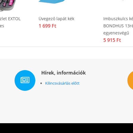
zlet EXTOL
Üvegező lapát kék
Imbuszkulcs ké
1 699 Ft
es
BONDHUS 13ré
egyenesvégű
5 915 Ft
Hírek, információk
Kilincsvásárlás előtt