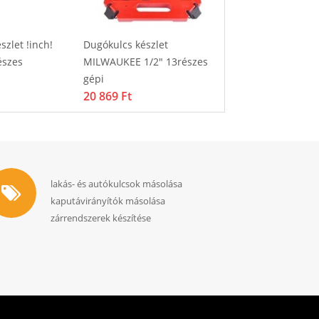
szlet !inch!
Dugókulcs készlet
Fém dübel beüt
875 Ft
szes
MILWAUKEE 1/2" 13részes
gépi
20 869 Ft
lakás- és autókulcsok másolása
kaputávirányítók másolása
zárrendszerek készítése