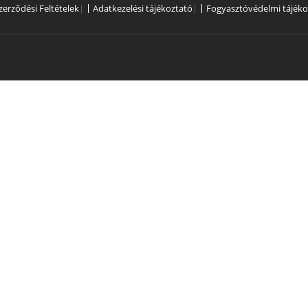
zerződési Feltételek
|
Adatkezelési tájékoztató
|
Fogyasztóvédelmi tájéko