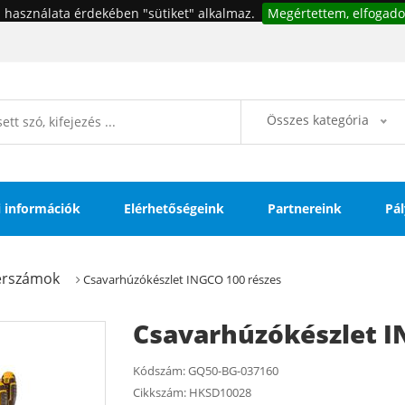
 használata érdekében "sütiket" alkalmaz.
Megértettem, elfogado
Összes kategória
si információk
Elérhetőségeink
Partnereink
Pál
zerszámok
Csavarhúzókészlet INGCO 100 részes
Csavarhúzókészlet I
Kódszám:
GQ50-BG-037160
Cikkszám:
HKSD10028