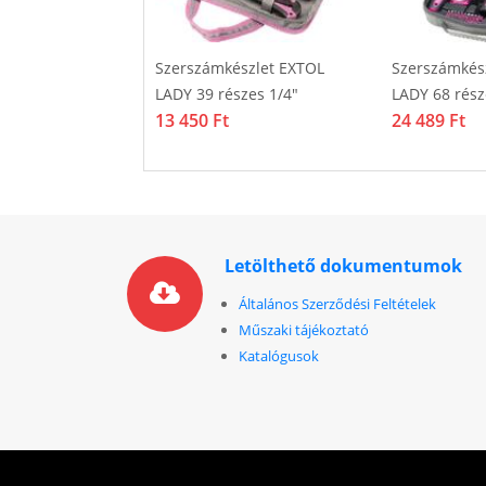
O 2komponensű
Szerszámkészlet EXTOL
Szerszámkés
tok 220mm
LADY 39 részes 1/4"
LADY 68 rész
13 450 Ft
24 489 Ft
Letölthető dokumentumok
Általános Szerződési Feltételek
Műszaki tájékoztató
Katalógusok