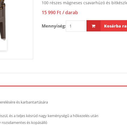
100 részes mágneses csavarhúzó és bitkészle
15 990 Ft
/ darab
Mennyiség:
Kosárba ra
erelésére és karbantartására
szül, és a teljes késrúd nagy keménységű a hőkezelés után
ly rozsdamentes és kopásálló