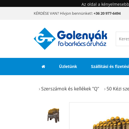
Az oldal a kényelmesebb
KÉRDÉSE VAN? Hívjon bennünket!:
+36 20 977-6494
Üzletünk
Szállítási és fizeté
Szerszámok és kellékek "Q"
50 Kézi s