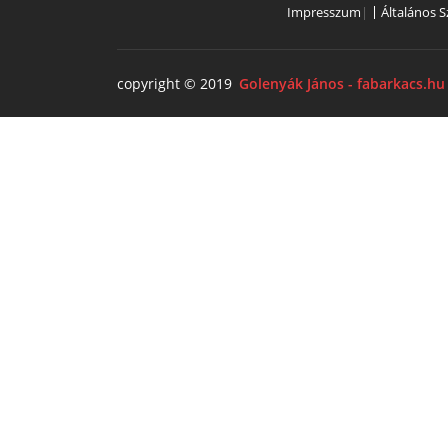
Impresszum
|
Általános S
copyright © 2019
Golenyák János - fabarkacs.hu