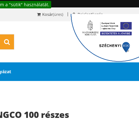
m a "sütik" használatát.
Kosár
(üres)
Bejelentkezés
0
yázat
NGCO 100 részes