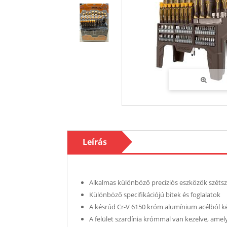
Leírás
Alkalmas különböző precíziós eszközök szétsz
Különböző specifikációjú bitek és foglalatok
A késrúd Cr-V 6150 króm alumínium acélból ké
A felület szardínia krómmal van kezelve, ame