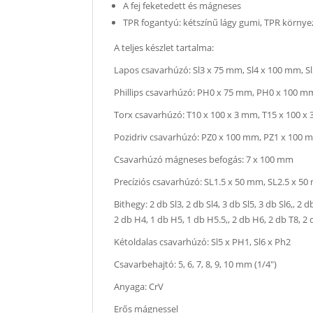
A fej feketedett és mágneses
TPR fogantyú: kétszínű lágy gumi, TPR környeze
A teljes készlet tartalma:
Lapos csavarhúzó: Sl3 x 75 mm, Sl4 x 100 mm, Sl
Phillips csavarhúzó: PH0 x 75 mm, PH0 x 100 
Torx csavarhúzó: T10 x 100 x 3 mm, T15 x 100 x 
Pozidriv csavarhúzó: PZ0 x 100 mm, PZ1 x 100 
Csavarhúzó mágneses befogás: 7 x 100 mm
Precíziós csavarhúzó: SL1.5 x 50 mm, SL2.5 x 
Bithegy: 2 db Sl3, 2 db Sl4, 3 db Sl5, 3 db Sl6,, 2
2 db H4, 1 db H5, 1 db H5.5,, 2 db H6, 2 db T8, 2 
Kétoldalas csavarhúzó: Sl5 x PH1, Sl6 x Ph2
Csavarbehajtó: 5, 6, 7, 8, 9, 10 mm (1/4")
Anyaga: CrV
Erős mágnessel