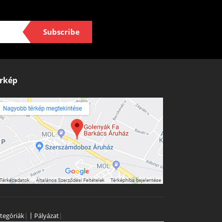
Subscribe
rkép
tegóriák
|
Pályázat
|